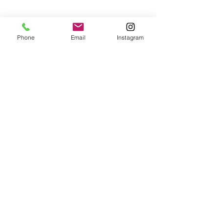
Phone
Email
Instagram
Agente de contato
Rosie Felipe
+1 (201) 921-0932
rosiefelipe17@gmai
l.com
Rosie Felipe - contatos diretos