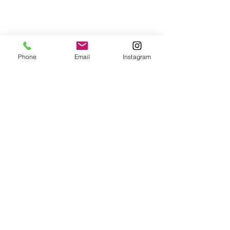
Phone
Email
Instagram
Agente de contato
Rosie Felipe
+1 (201) 921-0932
rosiefelipe17@gmai
l.com