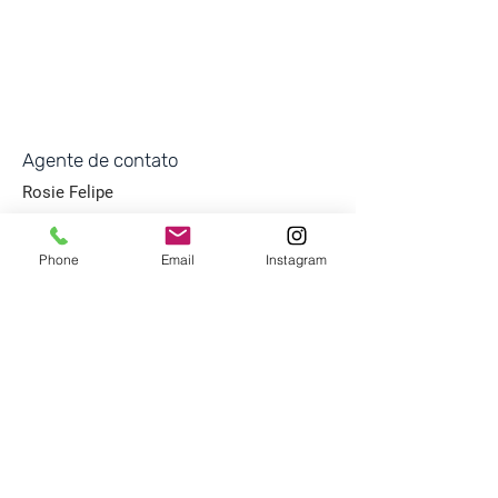
Agente de contato
Rosie Felipe
+1 (201) 921-0932
rosiefelipe17@gmai
Phone
Email
Instagram
l.com